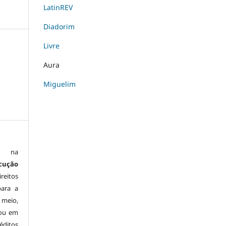
LatinREV
Diadorim
Livre
Aura
Miguelim
is na
cução
reitos
para a
 meio,
 ou em
éditos