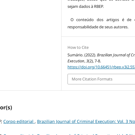
sejam dados à RBEP.
O conteúdo dos artigos é de es
responsabilidade de seus autores.
How to Cite
Sumário. (2022).
Brazilian Journal of C
Execution
,
3
(2), 7-8.
https://doi.org/10.66451/rbep.v3i2.55
More Citation Formats
or(s)
P,
Corpo editorial
,
Brazilian Journal of Criminal Execution: Vol. 3 No