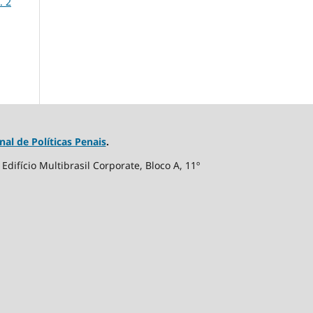
. 2
nal de Políticas Penais
.
difício Multibrasil Corporate, Bloco A, 11º