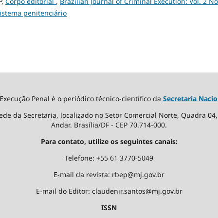
P,
Corpo editorial
,
Brazilian Journal of Criminal Execution: Vol. 2 No
sistema penitenciário
 Execução Penal é o periódico técnico-científico da
Secretaria Nacio
ede da Secretaria, localizado no Setor Comercial Norte, Quadra 04, E
Andar. Brasília/DF - CEP 70.714-000.
Para contato, utilize os seguintes canais:
Telefone: +55 61 3770-5049
E-mail da revista: rbep@mj.gov.br
E-mail do Editor: claudenir.santos@mj.gov.br
ISSN