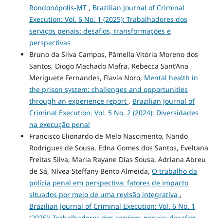
Rondonópolis-MT
,
Brazilian Journal of Criminal
Execution: Vol. 6 No. 1 (2025): Trabalhadores dos
serviços penais: desafios, transformações e
perspectivas
Bruno da Silva Campos, Pâmella Vitória Moreno dos
Santos, Diogo Machado Mafra, Rebecca Sant’Ana
Meriguete Fernandes, Flavia Noro,
Mental health in
the prison system: challenges and opportunities
through an experience report
,
Brazilian Journal of
Criminal Execution: Vol. 5 No. 2 (2024): Diversidades
na execução penal
Francisco Elionardo de Melo Nascimento, Nando
Rodrigues de Sousa, Edna Gomes dos Santos, Eveltana
Freitas Silva, Maria Rayane Dias Sousa, Adriana Abreu
de Sá, Nívea Steffany Bento Almeida,
O trabalho da
polícia penal em perspectiva: fatores de impacto
situados por meio de uma revisão integrativa
,
Brazilian Journal of Criminal Execution: Vol. 6 No. 1
(2025): Trabalhadores dos serviços penais: desafios,