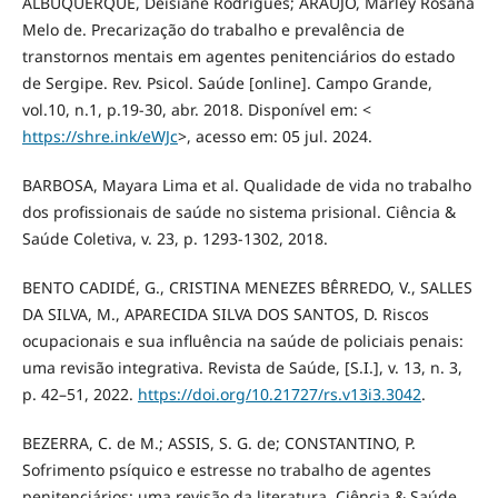
ALBUQUERQUE, Deisiane Rodrigues; ARAUJO, Marley Rosana
Melo de. Precarização do trabalho e prevalência de
transtornos mentais em agentes penitenciários do estado
de Sergipe. Rev. Psicol. Saúde [online]. Campo Grande,
vol.10, n.1, p.19-30, abr. 2018. Disponível em: <
https://shre.ink/eWJc
>, acesso em: 05 jul. 2024.
BARBOSA, Mayara Lima et al. Qualidade de vida no trabalho
dos profissionais de saúde no sistema prisional. Ciência &
Saúde Coletiva, v. 23, p. 1293-1302, 2018.
BENTO CADIDÉ, G., CRISTINA MENEZES BÊRREDO, V., SALLES
DA SILVA, M., APARECIDA SILVA DOS SANTOS, D. Riscos
ocupacionais e sua influência na saúde de policiais penais:
uma revisão integrativa. Revista de Saúde, [S.I.], v. 13, n. 3,
p. 42–51, 2022.
https://doi.org/10.21727/rs.v13i3.3042
.
BEZERRA, C. de M.; ASSIS, S. G. de; CONSTANTINO, P.
Sofrimento psíquico e estresse no trabalho de agentes
penitenciários: uma revisão da literatura. Ciência & Saúde