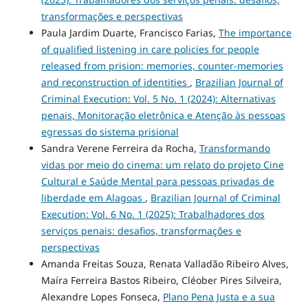
transformações e perspectivas
Paula Jardim Duarte, Francisco Farias,
The importance
of qualified listening in care policies for people
released from prision: memories, counter-memories
and reconstruction of identities
,
Brazilian Journal of
Criminal Execution: Vol. 5 No. 1 (2024): Alternativas
penais, Monitoração eletrônica e Atenção às pessoas
egressas do sistema prisional
Sandra Verene Ferreira da Rocha,
Transformando
vidas por meio do cinema: um relato do projeto Cine
Cultural e Saúde Mental para pessoas privadas de
liberdade em Alagoas
,
Brazilian Journal of Criminal
Execution: Vol. 6 No. 1 (2025): Trabalhadores dos
serviços penais: desafios, transformações e
perspectivas
Amanda Freitas Souza, Renata Valladão Ribeiro Alves,
Maíra Ferreira Bastos Ribeiro, Cléober Pires Silveira,
Alexandre Lopes Fonseca,
Plano Pena Justa e a sua