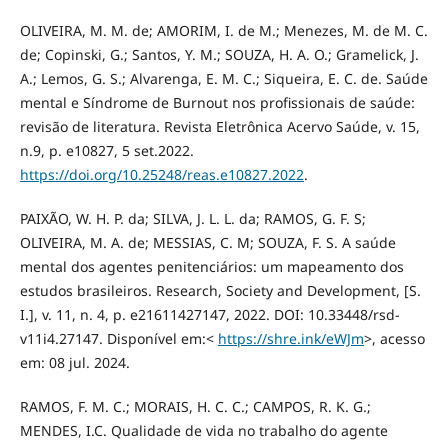
OLIVEIRA, M. M. de; AMORIM, I. de M.; Menezes, M. de M. C.
de; Copinski, G.; Santos, Y. M.; SOUZA, H. A. O.; Gramelick, J.
A.; Lemos, G. S.; Alvarenga, E. M. C.; Siqueira, E. C. de. Saúde
mental e Síndrome de Burnout nos profissionais de saúde:
revisão de literatura. Revista Eletrônica Acervo Saúde, v. 15,
n.9, p. e10827, 5 set.2022.
https://doi.org/10.25248/reas.e10827.2022
.
PAIXÃO, W. H. P. da; SILVA, J. L. L. da; RAMOS, G. F. S;
OLIVEIRA, M. A. de; MESSIAS, C. M; SOUZA, F. S. A saúde
mental dos agentes penitenciários: um mapeamento dos
estudos brasileiros. Research, Society and Development, [S.
I.], v. 11, n. 4, p. e21611427147, 2022. DOI: 10.33448/rsd-
v11i4.27147. Disponível em:<
https://shre.ink/eWJm
>, acesso
em: 08 jul. 2024.
RAMOS, F. M. C.; MORAIS, H. C. C.; CAMPOS, R. K. G.;
MENDES, I.C. Qualidade de vida no trabalho do agente