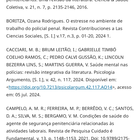
Coletiva, v. 21, n. 7, p. 2135-2146, 2016.
BORITZA, Ozana Rodrigues. O estresse no ambiente de
trabalho do policial penal. Revista Contribuciones a Las
Ciencias Sociales, [S. I.] v.17, n.3, p. 01-20, 2024 1.
CACCIARI, M. B.; BRUM LEITÃO, I.; GABRIELLE TIMBÓ
COELHO RAMOS, C.; PEDRO CALVI GUSSÃO, K.; LINCOLN
BEZERRA LINS, S.; MARTINS GUERRA, V. Saúde mental nas
polícias: revisão integrativa da literatura. Psicologia
Argumento, [S. I.], v. 42, n. 117, 2024. Disponível em:
<
https://doi.org/10.7213/psicolargum.42.117.AO14
>, acesso
em: 05 jul. 2024.
CAMPELO, A. M. R.; FERREIRA, M. P.; BERRÊDO, V. C.; SANTOS,
D. A.; SILVA, M. S.; BERGAMO, V. M. Condições de saúde do
agente de segurança penitenciária relacionadas às
atividades laborais. Revista de Pesquisa Cuidado é
Fundamental, v. 13, p. 1148–1153, 2021. Doi: 10.9789/2175-