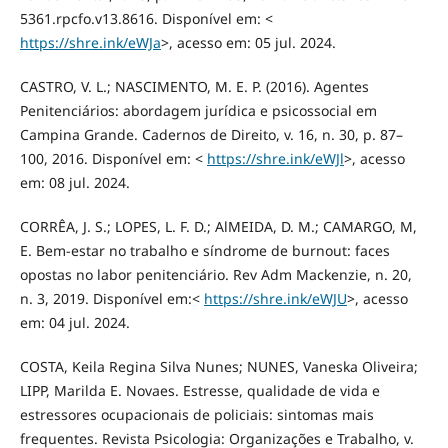
5361.rpcfo.v13.8616. Disponível em: <
https://shre.ink/eWJa
>, acesso em: 05 jul. 2024.
CASTRO, V. L.; NASCIMENTO, M. E. P. (2016). Agentes
Penitenciários: abordagem jurídica e psicossocial em
Campina Grande. Cadernos de Direito, v. 16, n. 30, p. 87–
100, 2016. Disponível em: <
https://shre.ink/eWJl
>, acesso
em: 08 jul. 2024.
CORRÊA, J. S.; LOPES, L. F. D.; AlMEIDA, D. M.; CAMARGO, M,
E. Bem-estar no trabalho e síndrome de burnout: faces
opostas no labor penitenciário. Rev Adm Mackenzie, n. 20,
n. 3, 2019. Disponível em:<
https://shre.ink/eWJU
>, acesso
em: 04 jul. 2024.
COSTA, Keila Regina Silva Nunes; NUNES, Vaneska Oliveira;
LIPP, Marilda E. Novaes. Estresse, qualidade de vida e
estressores ocupacionais de policiais: sintomas mais
frequentes. Revista Psicologia: Organizações e Trabalho, v.