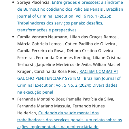
Soraya Placência,
Entre grades e pressões: a síndrome
de Burnout no cotidiano dos Policiais Penais
,
Brazilian
Journal of Criminal Execution: Vol. 6 No. 1 (2025):
Trabalhadores dos serviços penais: desafios,
transformações e perspectivas
Camila Vencato Neumann, Lilian das Graças Ramos ,
Márcia Gabriela Lemos , Catlen Padilha de Oliveira ,
Camila Ferreira da Rosa , Débora Cristina Oliveira
Ferreira , Fernanda Dorneles Kersting, Liliane Cristina
Terhorst , Jaqueline Medeiros de Avila, Willian Maciel
Krüger , Carolina da Rosa Reis ,
RACISM COMBAT AT
GAUCHO PENITENCIARY SYSTEM
,
Brazilian Journal of
Criminal Execution: Vol. 5 No. 2 (2024): Diversidades
na execução penal
Fernanda Monteiro Böer, Pamella Patrícia da Silva,
Fernanda Mariano Massuia, Fernando Nunes
Heiderich,
Cuidando da saúde mental dos
trabalhadores dos serviços penais: um relato sobre as
ações implementadas na penitenciária de