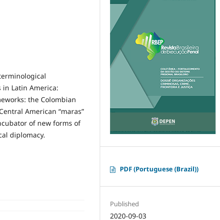
terminological
 in Latin America:
ameworks: the Colombian
e Central American “maras”
incubator of new forms of
cal diplomacy.
PDF (Portuguese (Brazil))
Published
2020-09-03