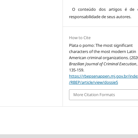
O conteúdo dos artigos é de es
responsabilidade de seus autores.
How to Cite
Plata o pomo: The most significant
characters of the most modern Latin
American criminal organizations. (202
Brazilian Journal of Criminal Execution
135-159.
https://rbepsenappen.mj.gov.br/ind
/RBEP/article/view/dossie5
More Citation Formats