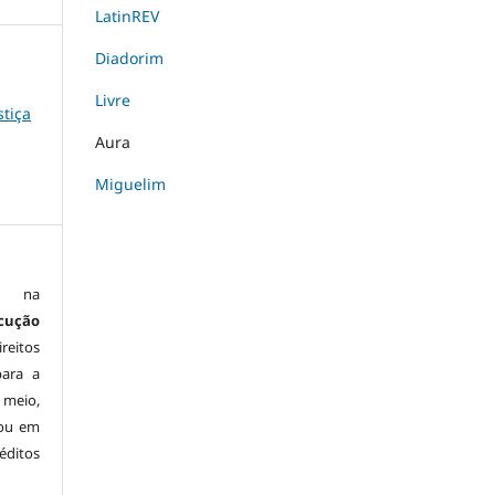
LatinREV
Diadorim
Livre
stiça
Aura
Miguelim
is na
cução
reitos
para a
 meio,
 ou em
éditos