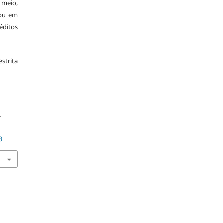
 meio,
 ou em
éditos
trita
f
3