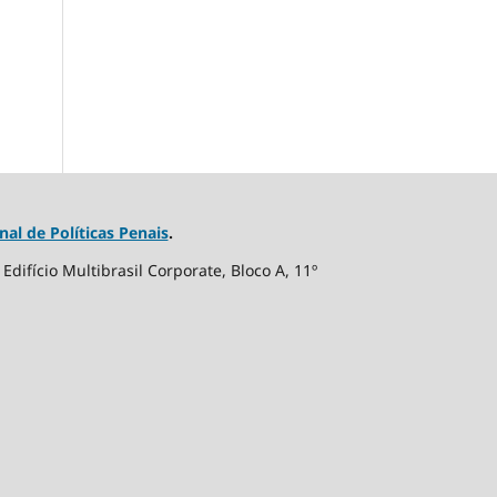
nal de Políticas Penais
.
difício Multibrasil Corporate, Bloco A, 11º