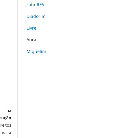
LatinREV
Diadorim
Livre
Aura
Miguelim
is na
cução
reitos
para a