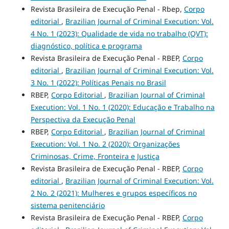
Revista Brasileira de Execução Penal - Rbep,
Corpo
editorial
,
Brazilian Journal of Criminal Execution: Vol.
4 No. 1 (2023): Qualidade de vida no trabalho (QVT):
diagnóstico, política e programa
Revista Brasileira de Execução Penal - RBEP,
Corpo
editorial
,
Brazilian Journal of Criminal Execution: Vol.
3 No. 1 (2022): Políticas Penais no Brasil
RBEP,
Corpo Editorial
,
Brazilian Journal of Criminal
Execution: Vol. 1 No. 1 (2020): Educação e Trabalho na
Perspectiva da Execução Penal
RBEP,
Corpo Editorial
,
Brazilian Journal of Criminal
Execution: Vol. 1 No. 2 (2020): Organizações
Criminosas, Crime, Fronteira e Justiça
Revista Brasileira de Execução Penal - RBEP,
Corpo
editorial
,
Brazilian Journal of Criminal Execution: Vol.
2 No. 2 (2021): Mulheres e grupos específicos no
sistema penitenciário
Revista Brasileira de Execução Penal - RBEP,
Corpo