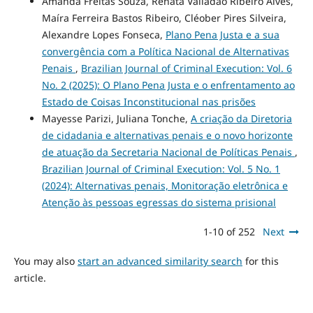
Amanda Freitas Souza, Renata Valladão Ribeiro Alves,
Maíra Ferreira Bastos Ribeiro, Cléober Pires Silveira,
Alexandre Lopes Fonseca,
Plano Pena Justa e a sua
convergência com a Política Nacional de Alternativas
Penais
,
Brazilian Journal of Criminal Execution: Vol. 6
No. 2 (2025): O Plano Pena Justa e o enfrentamento ao
Estado de Coisas Inconstitucional nas prisões
Mayesse Parizi, Juliana Tonche,
A criação da Diretoria
de cidadania e alternativas penais e o novo horizonte
de atuação da Secretaria Nacional de Políticas Penais
,
Brazilian Journal of Criminal Execution: Vol. 5 No. 1
(2024): Alternativas penais, Monitoração eletrônica e
Atenção às pessoas egressas do sistema prisional
1-10 of 252
Next
You may also
start an advanced similarity search
for this
article.