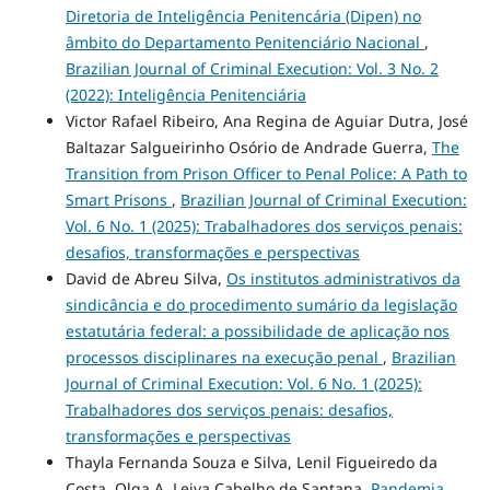
Diretoria de Inteligência Penitencária (Dipen) no
âmbito do Departamento Penitenciário Nacional
,
Brazilian Journal of Criminal Execution: Vol. 3 No. 2
(2022): Inteligência Penitenciária
Victor Rafael Ribeiro, Ana Regina de Aguiar Dutra, José
Baltazar Salgueirinho Osório de Andrade Guerra,
The
Transition from Prison Officer to Penal Police: A Path to
Smart Prisons
,
Brazilian Journal of Criminal Execution:
Vol. 6 No. 1 (2025): Trabalhadores dos serviços penais:
desafios, transformações e perspectivas
David de Abreu Silva,
Os institutos administrativos da
sindicância e do procedimento sumário da legislação
estatutária federal: a possibilidade de aplicação nos
processos disciplinares na execução penal
,
Brazilian
Journal of Criminal Execution: Vol. 6 No. 1 (2025):
Trabalhadores dos serviços penais: desafios,
transformações e perspectivas
Thayla Fernanda Souza e Silva, Lenil Figueiredo da
Costa, Olga A. Leiva Cabelho de Santana,
Pandemia