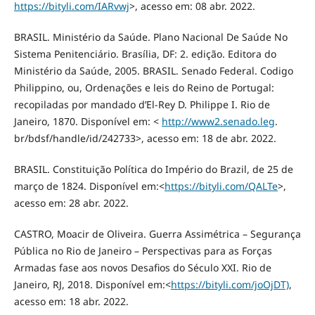
https://bityli.com/IARvwj
>, acesso em: 08 abr. 2022.
BRASIL. Ministério da Saúde. Plano Nacional De Saúde No
Sistema Penitenciário. Brasília, DF: 2. edição. Editora do
Ministério da Saúde, 2005. BRASIL. Senado Federal. Codigo
Philippino, ou, Ordenações e leis do Reino de Portugal:
recopiladas por mandado d’El-Rey D. Philippe I. Rio de
Janeiro, 1870. Disponível em: <
http://www2.senado.leg
.
br/bdsf/handle/id/242733>, acesso em: 18 de abr. 2022.
BRASIL. Constituição Política do Império do Brazil, de 25 de
março de 1824. Disponível em:<
https://bityli.com/QALTe
>,
acesso em: 28 abr. 2022.
CASTRO, Moacir de Oliveira. Guerra Assimétrica – Segurança
Pública no Rio de Janeiro – Perspectivas para as Forças
Armadas fase aos novos Desafios do Século XXI. Rio de
Janeiro, RJ, 2018. Disponível em:<
https://bityli.com/joOjDT)
,
acesso em: 18 abr. 2022.