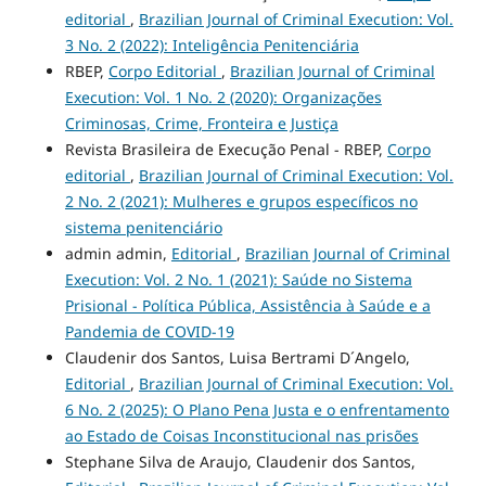
editorial
,
Brazilian Journal of Criminal Execution: Vol.
3 No. 2 (2022): Inteligência Penitenciária
RBEP,
Corpo Editorial
,
Brazilian Journal of Criminal
Execution: Vol. 1 No. 2 (2020): Organizações
Criminosas, Crime, Fronteira e Justiça
Revista Brasileira de Execução Penal - RBEP,
Corpo
editorial
,
Brazilian Journal of Criminal Execution: Vol.
2 No. 2 (2021): Mulheres e grupos específicos no
sistema penitenciário
admin admin,
Editorial
,
Brazilian Journal of Criminal
Execution: Vol. 2 No. 1 (2021): Saúde no Sistema
Prisional - Política Pública, Assistência à Saúde e a
Pandemia de COVID-19
Claudenir dos Santos, Luisa Bertrami D´Angelo,
Editorial
,
Brazilian Journal of Criminal Execution: Vol.
6 No. 2 (2025): O Plano Pena Justa e o enfrentamento
ao Estado de Coisas Inconstitucional nas prisões
Stephane Silva de Araujo, Claudenir dos Santos,