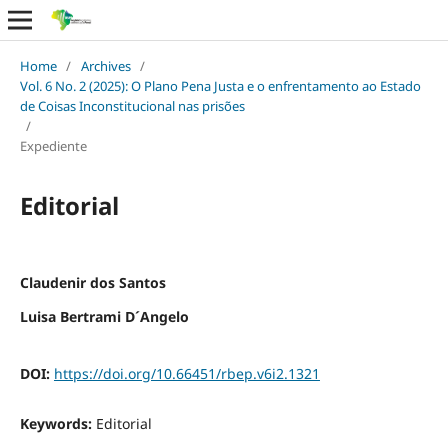
Home
/
Archives
/
Vol. 6 No. 2 (2025): O Plano Pena Justa e o enfrentamento ao Estado
de Coisas Inconstitucional nas prisões
/
Expediente
Editorial
Claudenir dos Santos
Luisa Bertrami D´Angelo
DOI:
https://doi.org/10.66451/rbep.v6i2.1321
Keywords:
Editorial