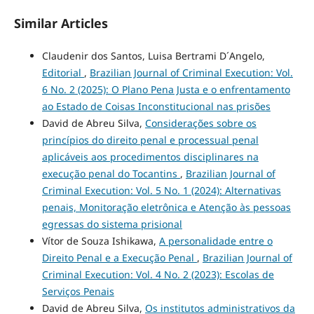
Similar Articles
Claudenir dos Santos, Luisa Bertrami D´Angelo,
Editorial
,
Brazilian Journal of Criminal Execution: Vol.
6 No. 2 (2025): O Plano Pena Justa e o enfrentamento
ao Estado de Coisas Inconstitucional nas prisões
David de Abreu Silva,
Considerações sobre os
princípios do direito penal e processual penal
aplicáveis aos procedimentos disciplinares na
execução penal do Tocantins
,
Brazilian Journal of
Criminal Execution: Vol. 5 No. 1 (2024): Alternativas
penais, Monitoração eletrônica e Atenção às pessoas
egressas do sistema prisional
Vítor de Souza Ishikawa,
A personalidade entre o
Direito Penal e a Execução Penal
,
Brazilian Journal of
Criminal Execution: Vol. 4 No. 2 (2023): Escolas de
Serviços Penais
David de Abreu Silva,
Os institutos administrativos da