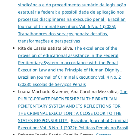
sindicância e do procedimento sumário da legislação
estatutária federal: a possibilidade de aplicação nos
processos disciplinares na execução penal
,
Brazilian
Journal of Criminal Execution: Vol. 6 No. 1 (2025):
Trabalhadores dos serviços penais: desafios,
transformações e perspectivas
Rita de Cassia Batista Silva,
The excellence of the
provision of educational assistance in the Federal
Penitentiary System in accordance with the Penal
Execution Law and the Principle of Human Dignity
,
Brazilian Journal of Criminal Execution: Vol. 4 No. 2
(2023): Escolas de Serviços Penais
Luana Machado Kraemer, Ana Carolina Mezzalira,
The
PUBLIC-PRIVATE PARTNERSHIP IN THE BRAZILIAN
PENITENTIARY SYSTEM AND ITS REFLECTIONS FOR
THE CRIMINAL EXECUTION:: A CLOSE LOOK TO THE
STATE’S RESPONSIBILITY
,
Brazilian Journal of Criminal
Execution: Vol. 3 No. 1 (2022): Políticas Penais no Brasil
Roberta Inacio Breda, Camilla Gomes,
Carcere-