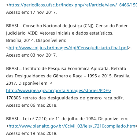
<
https://periodicos.ufsc.br/index.php/ref/article/view/16466/15
Acesso em: 17 nov. 2017.
BRASIL. Conselho Nacional de Justiça (CNJ). Censo do Poder
Judiciário: VIDE: Vetores iniciais e dados estatísticos.
Brasília, 2014. Disponível em:
<
http://www.cnj.jus.br/images/dpj/CensoJudiciario.final.pdf
>.
Acesso em: 03 nov. 2017.
BRASIL. Instituto de Pesquisa Econômica Aplicada. Retrato
das Desigualdades de Gênero e Raça – 1995 a 2015. Brasília,
2017. Disponível em: <
http://www.ipea.gov.br/portal/images/stories/PDFs/
170306_retrato_das_desigualdades_de_genero_raca.pdf>.
Acesso em: 06 mar. 2018.
BRASIL. Lei nº 7.210, de 11 de julho de 1984. Disponível em:
<
http://www.planalto.gov.br/Ccivil_03/leis/L7210compilado.htm
>
Acesso em: 19 mar. 2018.