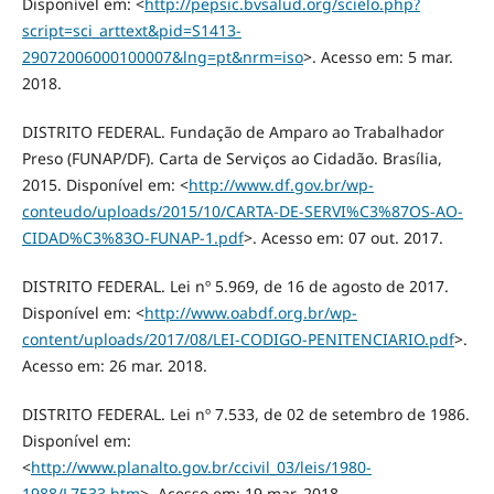
Disponível em: <
http://pepsic.bvsalud.org/scielo.php?
script=sci_arttext&pid=S1413-
29072006000100007&lng=pt&nrm=iso
>. Acesso em: 5 mar.
2018.
DISTRITO FEDERAL. Fundação de Amparo ao Trabalhador
Preso (FUNAP/DF). Carta de Serviços ao Cidadão. Brasília,
2015. Disponível em: <
http://www.df.gov.br/wp-
conteudo/uploads/2015/10/CARTA-DE-SERVI%C3%87OS-AO-
CIDAD%C3%83O-FUNAP-1.pdf
>. Acesso em: 07 out. 2017.
DISTRITO FEDERAL. Lei nº 5.969, de 16 de agosto de 2017.
Disponível em: <
http://www.oabdf.org.br/wp-
content/uploads/2017/08/LEI-CODIGO-PENITENCIARIO.pdf
>.
Acesso em: 26 mar. 2018.
DISTRITO FEDERAL. Lei nº 7.533, de 02 de setembro de 1986.
Disponível em:
<
http://www.planalto.gov.br/ccivil_03/leis/1980-
1988/L7533.htm
>. Acesso em: 19 mar. 2018.