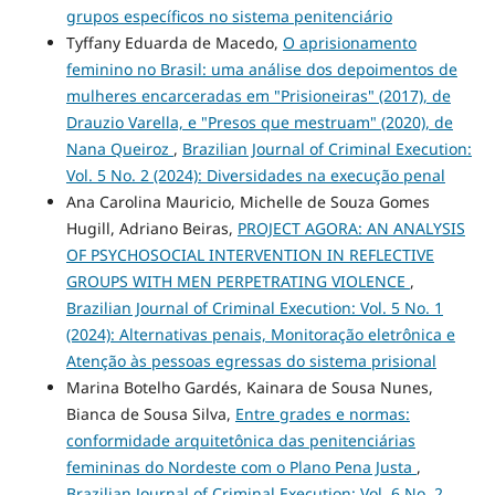
grupos específicos no sistema penitenciário
Tyffany Eduarda de Macedo,
O aprisionamento
feminino no Brasil: uma análise dos depoimentos de
mulheres encarceradas em "Prisioneiras" (2017), de
Drauzio Varella, e "Presos que mestruam" (2020), de
Nana Queiroz
,
Brazilian Journal of Criminal Execution:
Vol. 5 No. 2 (2024): Diversidades na execução penal
Ana Carolina Mauricio, Michelle de Souza Gomes
Hugill, Adriano Beiras,
PROJECT AGORA: AN ANALYSIS
OF PSYCHOSOCIAL INTERVENTION IN REFLECTIVE
GROUPS WITH MEN PERPETRATING VIOLENCE
,
Brazilian Journal of Criminal Execution: Vol. 5 No. 1
(2024): Alternativas penais, Monitoração eletrônica e
Atenção às pessoas egressas do sistema prisional
Marina Botelho Gardés, Kainara de Sousa Nunes,
Bianca de Sousa Silva,
Entre grades e normas:
conformidade arquitetônica das penitenciárias
femininas do Nordeste com o Plano Pena Justa
,
Brazilian Journal of Criminal Execution: Vol. 6 No. 2