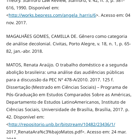
Theory. Stanford Law Review, Stanford, v. 42, n. 3, p. 581-
616, 1990. Disponível em:
<
http://works.bepress.com/angela_harris/6
>. Acesso em: 04
nov. 2017.
MAGALHÃES GOMES, CAMILLA DE. Gênero como categoria
de análise decolonial. Civitas, Porto Alegre, v. 18, n. 1, p. 65-
82, jan.-abr. 2018.
MATOS, Renata Araújo. O trabalho doméstico e a segunda
abolição brasileira: uma análise das audiências públicas
para a discussão da PEC Nº 478-A/2010. 2017. 125 f.
Dissertação (Mestrado em Ciências Sociais) – Programa de
Pós-Graduação em Estudos Comparados Sobre as Américas,
Departamento de Estudos LatinoAmericanos, Instituto de
Ciências Sociais, Universidade de Brasília, Brasília, 2017. p.
42. Disponível em:
<
http://repositorio.unb.br/bitstream/10482/23436/1/
2017_RenataAra%c3%bajoMatos.pdf>. Acesso em: 24 mar.