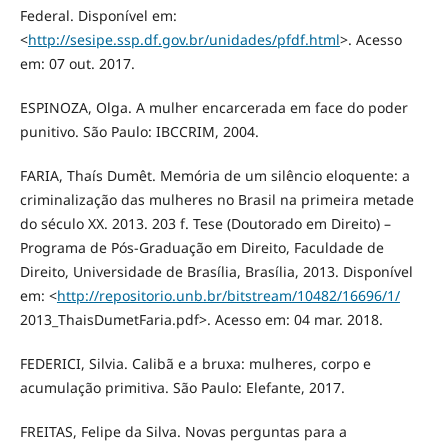
Federal. Disponível em:
<
http://sesipe.ssp.df.gov.br/unidades/pfdf.html
>. Acesso
em: 07 out. 2017.
ESPINOZA, Olga. A mulher encarcerada em face do poder
punitivo. São Paulo: IBCCRIM, 2004.
FARIA, Thaís Dumêt. Memória de um silêncio eloquente: a
criminalização das mulheres no Brasil na primeira metade
do século XX. 2013. 203 f. Tese (Doutorado em Direito) –
Programa de Pós-Graduação em Direito, Faculdade de
Direito, Universidade de Brasília, Brasília, 2013. Disponível
em: <
http://repositorio.unb.br/bitstream/10482/16696/1/
2013_ThaisDumetFaria.pdf>. Acesso em: 04 mar. 2018.
FEDERICI, Silvia. Calibã e a bruxa: mulheres, corpo e
acumulação primitiva. São Paulo: Elefante, 2017.
FREITAS, Felipe da Silva. Novas perguntas para a