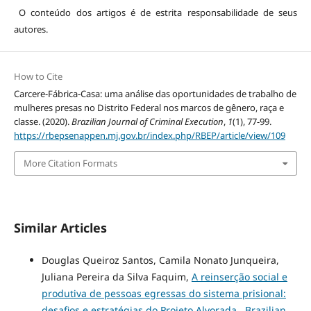
O conteúdo dos artigos é de estrita responsabilidade de seus
autores.
How to Cite
Carcere-Fábrica-Casa: uma análise das oportunidades de trabalho de
mulheres presas no Distrito Federal nos marcos de gênero, raça e
classe. (2020).
Brazilian Journal of Criminal Execution
,
1
(1), 77-99.
https://rbepsenappen.mj.gov.br/index.php/RBEP/article/view/109
More Citation Formats
Similar Articles
Douglas Queiroz Santos, Camila Nonato Junqueira,
Juliana Pereira da Silva Faquim,
A reinserção social e
produtiva de pessoas egressas do sistema prisional:
desafios e estratégias do Projeto Alvorada
,
Brazilian